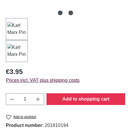
Regular price:
€3.95
Prices incl. VAT plus shipping costs
Product Quantity: Enter the desired amount o
Add to shopping cart
Add to wishlist
Product number:
201810194