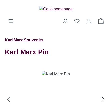
Skip to main content
Shop
Karl Marx Souvenirs
Karl Marx Pin
Skip image gallery