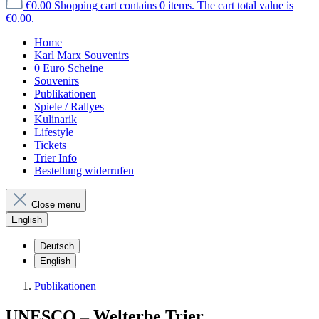
€0.00
Shopping cart contains 0 items. The cart total value is
€0.00.
Home
Karl Marx Souvenirs
0 Euro Scheine
Souvenirs
Publikationen
Spiele / Rallyes
Kulinarik
Lifestyle
Tickets
Trier Info
Bestellung widerrufen
Close menu
English
Deutsch
English
Publikationen
UNESCO – Welterbe Trier