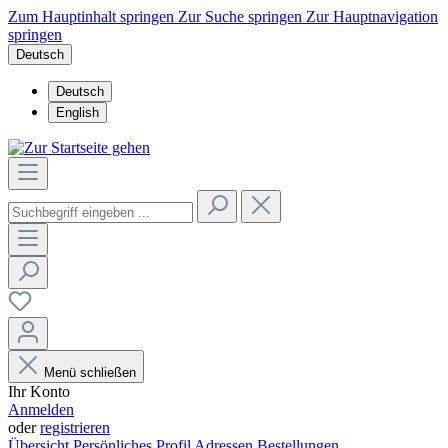
Zum Hauptinhalt springen
Zur Suche springen
Zur Hauptnavigation
springen
Deutsch
Deutsch
English
Menü schließen
Ihr Konto
Anmelden
oder
registrieren
Übersicht
Persönliches Profil
Adressen
Bestellungen