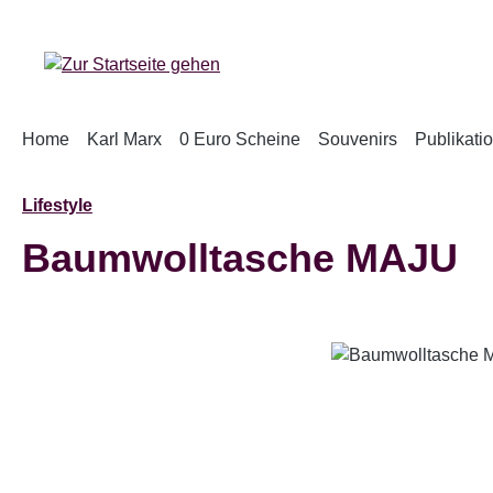
m Hauptinhalt springen
Zur Suche springen
Zur Hauptnavigation springen
Home
Karl Marx
0 Euro Scheine
Souvenirs
Publikati
Lifestyle
Baumwolltasche MAJU
Bildergalerie überspringen