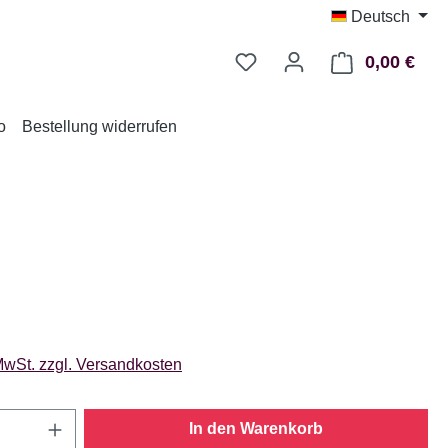
Deutsch
0,00 €
Ware
o
Bestellung widerrufen
eis:
 MwSt. zzgl. Versandkosten
n Artikeln: Gib den gewünschten Wert ein 
In den Warenkorb