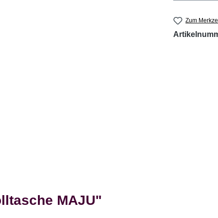
Zum Merkzet
Artikelnum
lltasche MAJU"