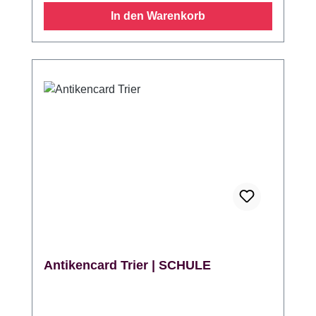
unter 18 Jahren Gültig bis Ende des
In den Warenkorb
jeweiligen Kalenderjahres Ermäßigter Eintritt
in das mediale Raumtheater 'Im Reich der
Schatten' im Rheinischen Landesmuseum
Trier Ermäßigter Eintritt in das Stadtmuseum
Simeonstift Ermäßigter Eintritt in das Museum
am Dom 10% Ermäßigung auf die
Togaführung der Trier Tourismus und
Marketing GmbH 10% Ermäßigung auf die
Erlebnisführungen 'Das Geheimnis der Porta
Nigra' und 'Der Gladiator Valerius' der Trier
Tourismus und Marketing GmbH Angaben zur
Produktsicherheitsverordnung (GPSR)
Hersteller: Generaldirektion Kulturelles Erbe
Rheinland-Pfalz, DE 56077 Koblenz Festung
Ehrenbreitstein, www.gdke.rlp.de,
Antikencard Trier | SCHULE
informationen.festungehrenbreitstein(@gdke.r
lp.de