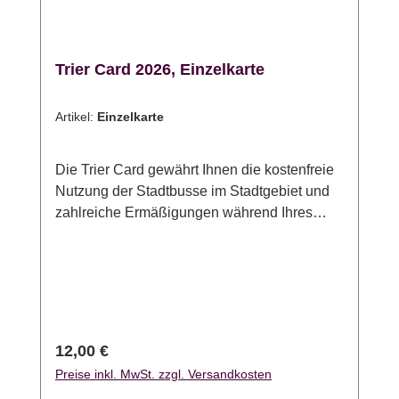
Trier Card 2026, Einzelkarte
Artikel:
Einzelkarte
Die Trier Card gewährt Ihnen die kostenfreie
Nutzung der Stadtbusse im Stadtgebiet und
zahlreiche Ermäßigungen während Ihres
Aufenthaltes in Deutschlands ältester Stadt!
Die Trier Card gilt an zwei
aufeinanderfolgenden Tagen. Die Karte wird
gültig, indem Sie das Datum des ersten
Gültigkeitstages eintragen und
unterschreiben.Die Trier Card gibt es als
Regulärer Preis:
12,00 €
Einzelkarte für 12 EUR und als Familienkarte
Preise inkl. MwSt. zzgl. Versandkosten
(2 Erwachsene und bis zu 3 Kinder bis