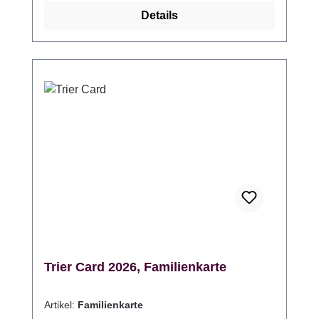
einschl. 14 Jahre) für 26 EUR. Die Trier Card
Details
dient ausschließlich touristischen Zwecken.
Das sind die Vorteile der Trier Card im Detail:
GRATIS Freie Fahrt auf allen
innerstädtischen Buslinien der SWT in den
Zonen 1, 2, 3 und 4 AKTIV 10% Ermäßigung
beim Fahrradverleih am Trierer Hauptbahnhof
10% Ermäßigung in den Trierer
Schwimmbädern: Bad an den Kaiserthermen
(Hallenbad), Südallee 10-12, NordBad an der
Mosel (Freibad), Zurmaiener Str. 122,
SüdBad an den Weihern (Freibad), An der
Härenwies 10ERLEBEN 20% Ermäßigung
auf Stadtrundgänge der Trier Tourismus und
Marketing GmbH 20% Ermäßigung auf
Erlebnisführungen der Trier Tourismus und
Trier Card 2026, Familienkarte
Marketing GmbH 10% Ermäßigung auf die
regulären Einzelkarten der Trierer
Artikel:
Familienkarte
Römerbauten (Amphitheater, Kaiserthermen,