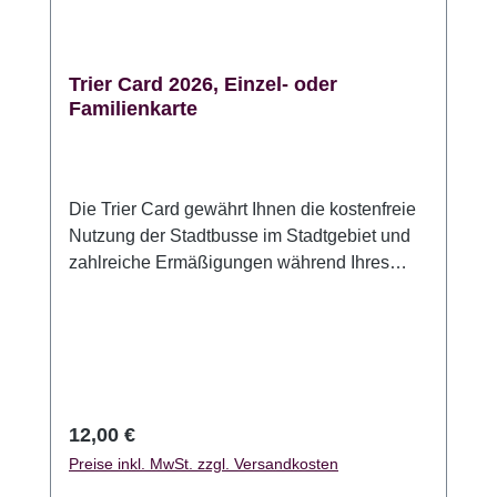
Trier Card 2026, Einzel- oder
Familienkarte
Die Trier Card gewährt Ihnen die kostenfreie
Nutzung der Stadtbusse im Stadtgebiet und
zahlreiche Ermäßigungen während Ihres
Aufenthaltes in Deutschlands ältester Stadt!
Die Trier Card gilt an zwei
aufeinanderfolgenden Tagen. Die Karte wird
gültig, indem Sie das Datum des ersten
Gültigkeitstages eintragen und
unterschreiben.Die Trier Card gibt es als
Regulärer Preis:
12,00 €
Einzelkarte für 12 EUR und als Familienkarte
Preise inkl. MwSt. zzgl. Versandkosten
(2 Erwachsene und bis zu 3 Kinder bis