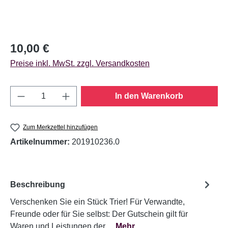
Regulärer Preis:
10,00 €
Preise inkl. MwSt. zzgl. Versandkosten
Anzahl an Artikeln: Gib den gewünschten Wer
In den Warenkorb
Zum Merkzettel hinzufügen
Artikelnummer:
201910236.0
Beschreibung
Verschenken Sie ein Stück Trier! Für Verwandte,
Freunde oder für Sie selbst: Der Gutschein gilt für
Waren und Leistungen der…
Mehr